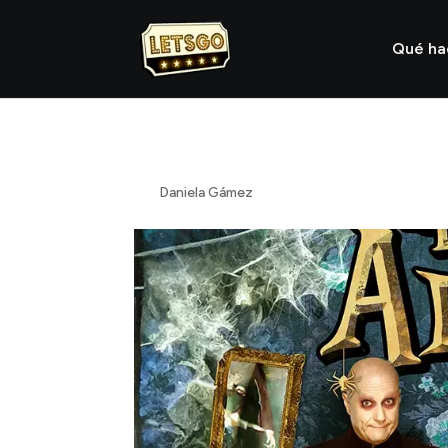
Qué h
La Familia Addams
por
Daniela Gámez
|
Feb 21, 2024