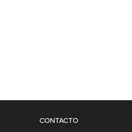
esta singular familia aún debe enfrent
todos los padres de este mundo: ¡los
CONTACTO