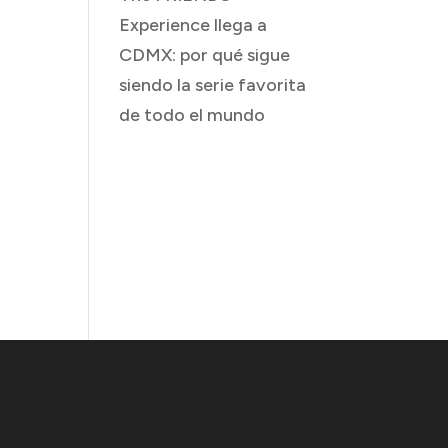
Experience llega a
CDMX: por qué sigue
siendo la serie favorita
de todo el mundo
Comentarios
recientes
No hay comentarios
que mostrar.