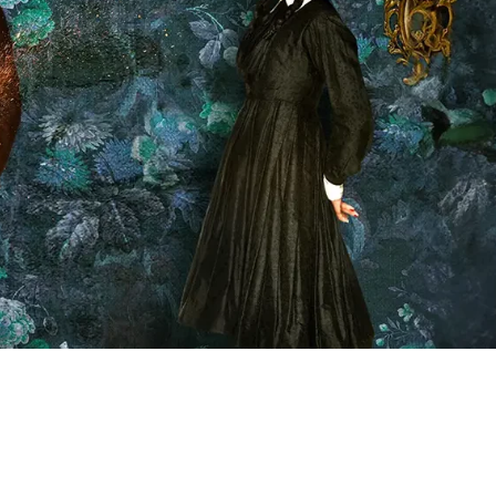
erso al revés de La Familia Addams, la tristeza es
r es placer, la imprudencia es prudencia, y la muerte y el
ños. Aunque viven en este equilibrio elaborado y refina