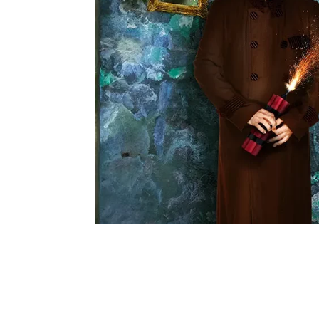
En el desconcertante y cautivador univ
felicidad, lo absurdo es lógico, el dolo
sufrimiento son el material de sus sue