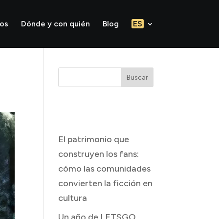
tos
Dónde y con quién
Blog
ES
Buscar
Entradas
recientes
El patrimonio que
construyen los fans:
cómo las comunidades
convierten la ficción en
cultura
Un año de LETSGO