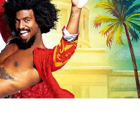
tel Habana
, o más precisamente, en lo que queda de él
ables noches de esplendor, donde aún resuena el eco d
 y un sinnúmero de historias de amor.