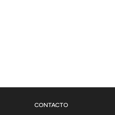
A lo largo de los años, su escenario h
como la extraordinaria cantante Rita 
Habana con su voz. En la actualidad, R
preservar su hogar a toda costa, empl
CONTACTO