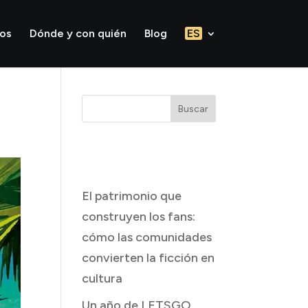
tos
Dónde y con quién
Blog
ES
Buscar
Entradas
recientes
El patrimonio que
construyen los fans:
cómo las comunidades
convierten la ficción en
cultura
Un año de LETSGO