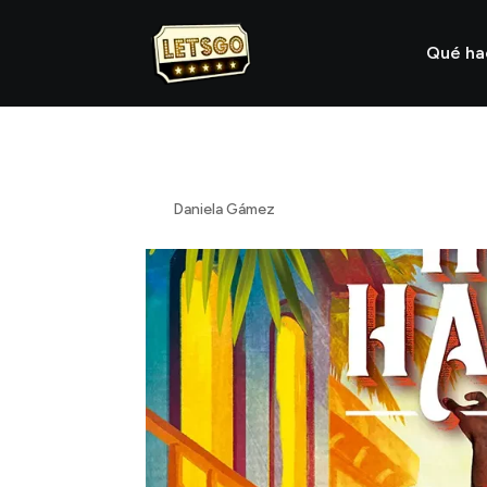
Qué h
Hotel Habana
por
Daniela Gámez
|
Feb 21, 2024