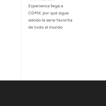
Experience llega a
CDMX: por qué sigue
a
siendo la serie favorita
r
de todo el mundo
Comentarios
recientes
No hay comentarios
que mostrar.