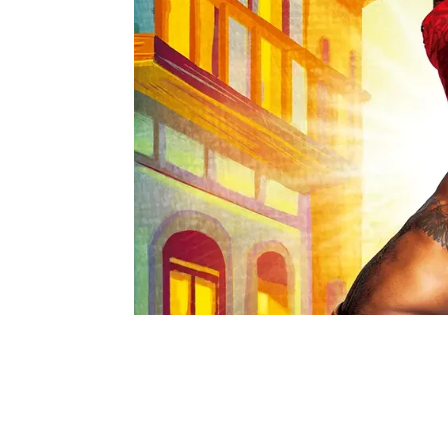
El relato se centra en la historia del
Ho
Este lugar ha sido testigo de innumer
grandes voces, canciones inolvidables